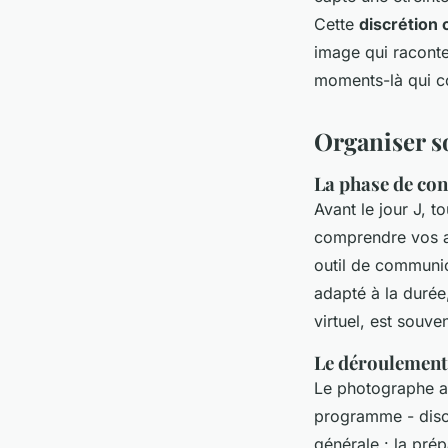
Cette
discrétion 
image qui raconte
moments-là qui c
Organiser s
La phase de con
Avant le jour J, 
comprendre vos at
outil de communica
adapté à la durée
virtuel, est souve
Le déroulement 
Le photographe arr
programme - disco
générale : la prép