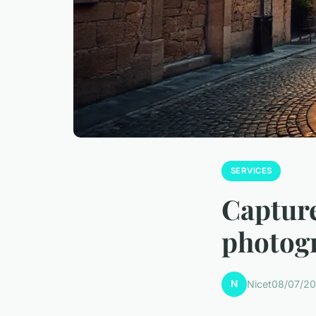
SERVICES
Capture
photog
N
Nicet
08/07/20