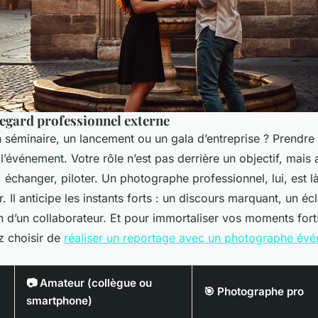
regard professionnel externe
 séminaire, un lancement ou un gala d’entreprise ? Prendre
l’événement. Votre rôle n’est pas derrière un objectif, mais 
 échanger, piloter. Un photographe professionnel, lui, est l
r. Il anticipe les instants forts : un discours marquant, un écl
on d’un collaborateur. Et pour immortaliser vos moments for
z choisir de
réaliser un reportage avec un photographe évé
📷 Amateur (collègue ou
🎯 Photographe pro
smartphone)