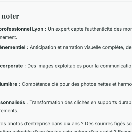
t noter
professionnel Lyon
: Un expert capte l’authenticité des m
énement.
énementiel
: Anticipation et narration visuelle complète, de
 corporate
: Des images exploitables pour la communication
 lumière
: Compétence clé pour des photos nettes et harmo
rsonnalisés
: Transformation des clichés en supports durab
rements.
os photos d’entreprise dans dix ans ? Des sourires figés s
motion palpable d’une équipe unie autour d’un projet ? Beau