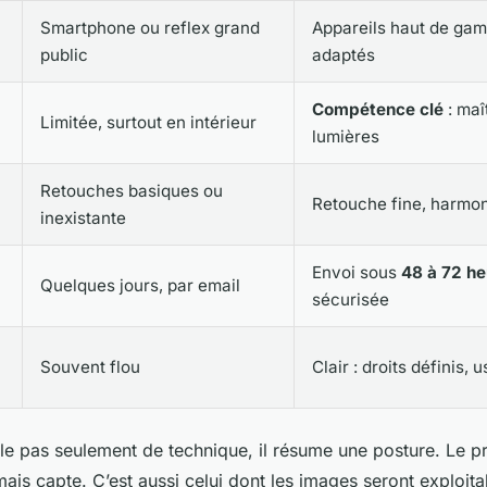
Smartphone ou reflex grand
Appareils haut de gam
public
adaptés
Compétence clé
: maî
Limitée, surtout en intérieur
lumières
Retouches basiques ou
Retouche fine, harmon
inexistante
Envoi sous
48 à 72 h
Quelques jours, par email
sécurisée
Souvent flou
Clair : droits définis, 
le pas seulement de technique, il résume une posture. Le pro
ais capte. C’est aussi celui dont les images seront exploita