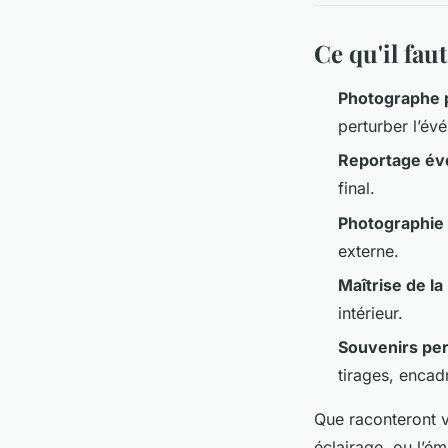
Ce qu'il fau
Photographe 
perturber l’év
Reportage év
final.
Photographie
externe.
Maîtrise de la
intérieur.
Souvenirs pe
tirages, encad
Que raconteront v
éclairage, ou l’é