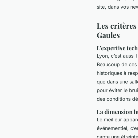
site, dans vos new
Les critères
Gaules
L'expertise tec
Lyon, c’est aussi 
Beaucoup de ces l
historiques à res
que dans une sall
pour éviter le bru
des conditions dé
La dimension h
Le meilleur appar
événementiel, c’es
capte une étreint