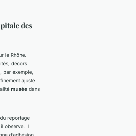
apitale des
sur le Rhône.
ités, décors
t, par exemple,
 finement ajusté
alité
musée
dans
 du reportage
il observe. Il
igne d’adhésion.