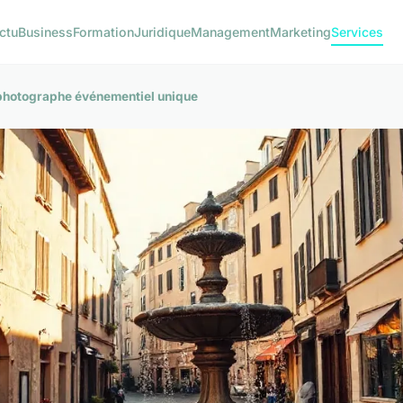
ctu
Business
Formation
Juridique
Management
Marketing
Services
 photographe événementiel unique