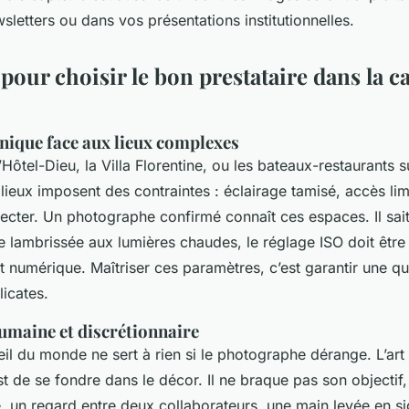
sletters ou dans vos présentations institutionnelles.
 pour choisir le bon prestataire dans la c
hnique face aux lieux complexes
l’Hôtel-Dieu, la Villa Florentine, ou les bateaux-restaurants 
ieux imposent des contraintes : éclairage tamisé, accès lim
pecter. Un photographe confirmé connaît ces espaces. Il sai
e lambrissée aux lumières chaudes, le réglage ISO doit être
it numérique. Maîtriser ces paramètres, c’est garantir une qu
licates.
umaine et discrétionnaire
eil du monde ne sert à rien si le photographe dérange. L’art
t de se fondre dans le décor. Il ne braque pas son objectif, 
e, un regard entre deux collaborateurs, une main levée en s