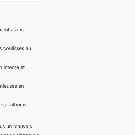
oments sans
s coulisses au
 interne et
nieuses en
les : albums,
ous un mauvais
coup de dirigeants