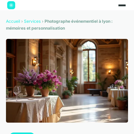
Accueil
›
Services
›
Photographe événementiel à lyon :
mémoires et personnalisation