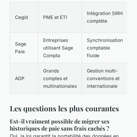
8
Intégration SIRH
Cegid
PME et ETI
1
complète
€
Entreprises
Synchronisation
7
Sage
utilisant Sage
comptable
1
Paie
Compta
fluide
€
Grands
Gestion multi-
1
ADP
comptes et
conventions et
2
multinationales
internationale
€
Les questions les plus courantes
Est-il vraiment possible de migrer ses
historiques de paie sans frais cachés ?
Oui, la loi garantit la portabilité des données en