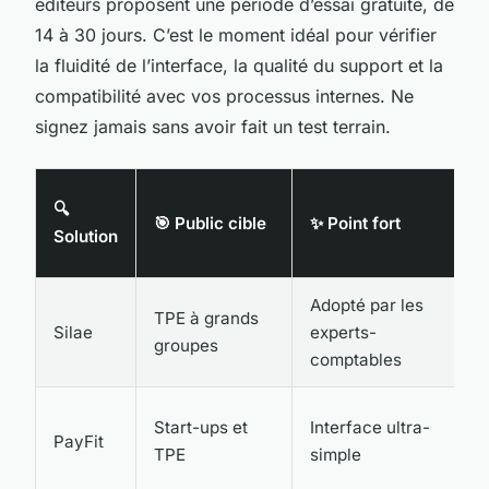
éditeurs proposent une période d’essai gratuite, de
14 à 30 jours. C’est le moment idéal pour vérifier
la fluidité de l’interface, la qualité du support et la
compatibilité avec vos processus internes. Ne
signez jamais sans avoir fait un test terrain.

🔍
🎯 Public cible
✨ Point fort
B
Solution
e
Adopté par les
9
TPE à grands
Silae
experts-
1
groupes
comptables
€
2
Start-ups et
Interface ultra-
PayFit
6
TPE
simple
€