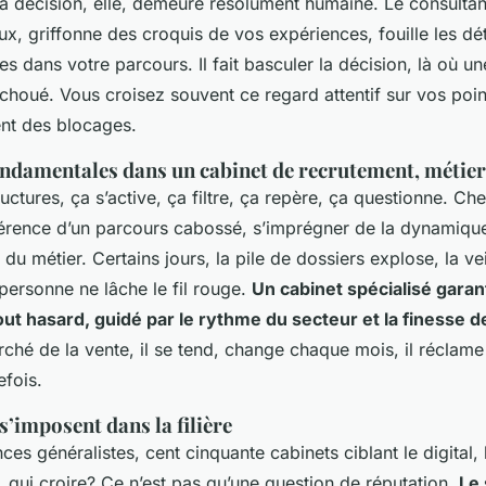
t; la décision, elle, demeure résolument humaine. Le consult
x, griffonne des croquis de vos expériences, fouille les déta
es dans votre parcours. Il fait basculer la décision, là où 
 échoué.
Vous croisez souvent ce regard attentif sur vos poin
ent des blocages
.
ndamentales dans un cabinet de recrutement, métier
uctures, ça s’active, ça filtre, ça repère, ça questionne. Che
ohérence d’un parcours cabossé, s’imprégner de la dynamique
e du métier. Certains jours, la pile de dossiers explose, la v
personne ne lâche le fil rouge.
Un cabinet spécialisé garan
tout hasard, guidé par le rythme du secteur et la finesse
rché de la vente, il se tend, change chaque mois, il réclame
efois.
s’imposent dans la filière
es généralistes, cent cinquante cabinets ciblant le digital, l’
re, qui croire? Ce n’est pas qu’une question de réputation.
Le