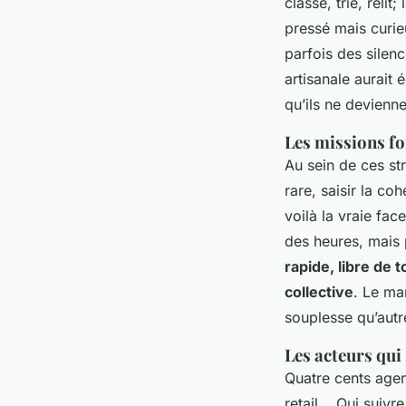
classe, trie, reli
pressé mais curieu
parfois des silenc
artisanale aurait
qu’ils ne devienn
Les missions fo
Au sein de ces str
rare, saisir la c
voilà la vraie fac
des heures, mais 
rapide, libre de 
collective
. Le ma
souplesse qu’autr
Les acteurs qui 
Quatre cents agenc
retail... Qui suiv