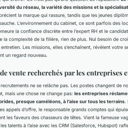
iversité du réseau, la variété des missions et la spécialisa
récient la marque qui rassure, tandis que les jeunes diplômé
mbauche.
L’environnement du cabinet, ce sont parfois des lo
emeure la confiance discrète entre l’expert RH et le candidat
e la complexité de la filière, rien de plus. Nul besoin de cro
 entretien. Les missions, elles s’enchaînent, révèlent votre s
ent un regard nouveau.
de vente recherchés par les entreprises 
s recrutements ne se relâche pas. Les postes changent de no
nt, mais une chose ne change pas:
les entreprises réclamen
ides, presque caméléons, à l’aise sur tous les terrains
.
es appels d’offre, le responsable grands comptes qui épuis
ent les faveurs des chasseurs de têtes. Vient la fameuse va
 les talents à l’aise avec les CRM (Salesforce, Hubspot) rafl