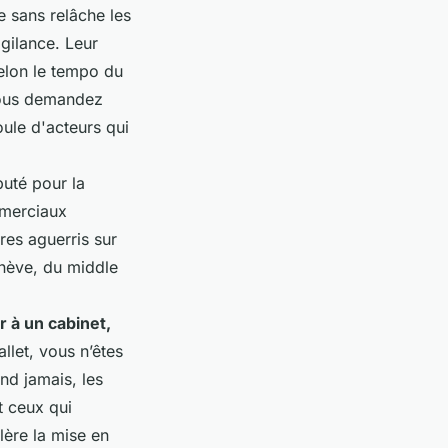
 sans relâche les
igilance. Leur
selon le tempo du
 vous demandez
oule d'acteurs qui
puté pour la
mmerciaux
res aguerris sur
Genève, du middle
 à un cabinet,
allet, vous n’êtes
end jamais, les
t ceux qui
lère la mise en