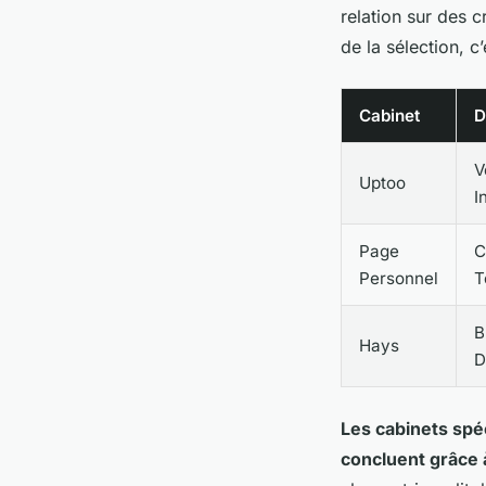
relation sur des c
de la sélection, c
Cabinet
D
V
Uptoo
I
Page
C
Personnel
T
B
Hays
D
Les cabinets spé
concluent grâce 