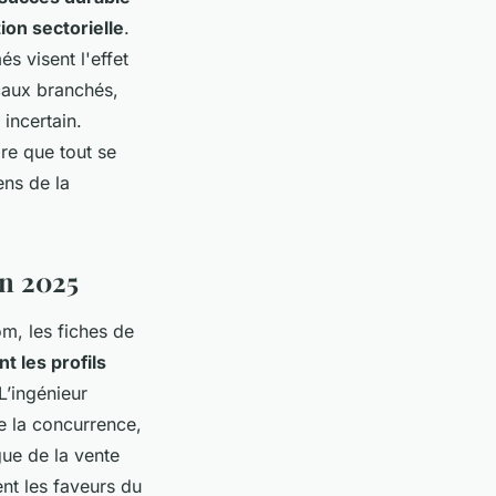
tion sectorielle
.
s visent l'effet
caux branchés,
 incertain
.
ire que tout se
ens de la
en 2025
m, les fiches de
t les profils
 L’ingénieur
e la concurrence,
gue de la vente
ent les faveurs du