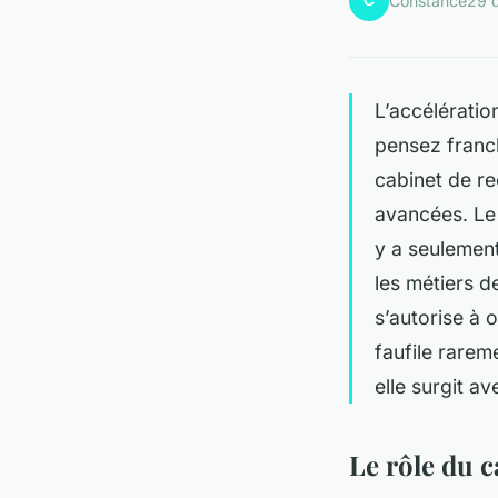
C
Constance
29 
L’accélératio
pensez franch
cabinet de re
avancées. Le
y a seulement
les métiers d
s’autorise à o
faufile rarem
elle surgit av
Le rôle du c