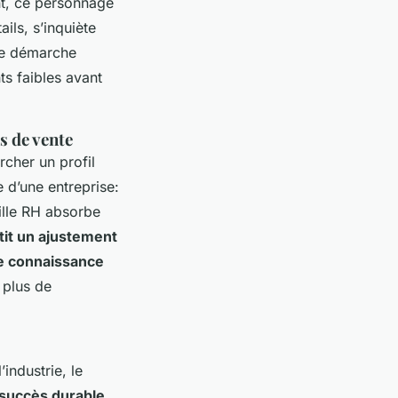
ant, ce personnage
ils, s’inquiète
une démarche
ts faibles avant
s de vente
rcher un profil
 d’une entreprise:
eille RH absorbe
tit un ajustement
 de connaissance
 plus de
industrie, le
 succès durable