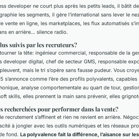
s developer ne court plus après les petits leads, il bâtit de
graphie les segments, il gère l’international sans lever le n
e vente en ligne, les marketplaces, les flux automatisés s’i
ns en arrière… silence radio
.
plus suivis par les recruteurs?
tourner la tête: ingénieur commercial, responsable de la ge
 developer digital, chef de secteur GMS, responsable expo
pleuvent, mais le tri s’opère sans fausse pudeur. Vous croy
25 s’annonce comme l’ère des profils polyvalents, capables 
honique, analyse comportementale au quart de tour, gestion
soft skills, elles prennent la main sans prévenir, elles grignot
s recherchées pour performer dans la vente?
 recrutement s’affinent et rien ne revient en arrière. Négoc
acité à jongler avec les outils numériques et les réseaux pr
 de fond.
La polyvalence fait la différence, l’aisance sur l