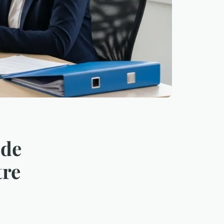
 de
tre