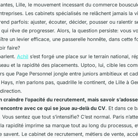
Nantes, Lille, le mouvement incessant du commerce bouscule
ntreprises. Les cabinets spécialisés ne relâchent jamais la v
rend parfois: ajuster, écouter, décider, pousser ou ralentir 
ui qui rêve de progresser. Alors, la question persiste: vous
re un levier efficace, une passerelle honnête, dans cette f
oir faire?
arlent.
Achil
s’est forgé une place sur le terrain national, ré
seau et la rapidité des placements. Uptoo, lui, cible les co
rs que Page Personnel jongle entre juniors ambitieux et cad
s. Hays, n’en parlons pas, quadrille le continent, de Lille à 
direction.
 craindre l’opacité du recrutement, mais savoir s’adosser
 rencontre avec ce qui se joue au-delà du CV
. Et dans ce b
 Vous sentez que tout s’intensifie? C’est normal. Paris n’att
 la rapidité imprime sa marque tout au long du processus, e
le savent. Le cabinet de recrutement, métiers de vente, accé