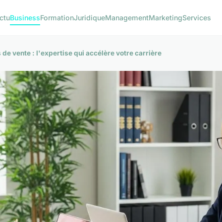
ctu
Business
Formation
Juridique
Management
Marketing
Services
de vente : l'expertise qui accélère votre carrière